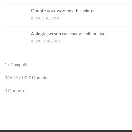
Donate your woolens this winter
JULIO 10, 2018
A single person can change million lives
JUNIO 10, 2018
15
Campañas
346.457,00 €
Donado
3
Donantes