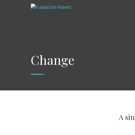
Change
A si